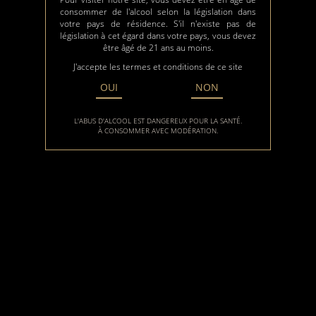
consommer de l'alcool selon la législation dans
votre pays de résidence. S'il n'existe pas de
législation à cet égard dans votre pays, vous devez
être âgé de 21 ans au moins.
J'accepte les termes et conditions de ce site
OUI
NON
L'ABUS D'ALCOOL EST DANGEREUX POUR LA SANTÉ.
À CONSOMMER AVEC MODÉRATION.
ée de la Marne, à seulement
 vous découvrirez mon vignoble
ssible depuis Paris / Marne la
 exploitation est installée au
 de vignes et qui propose des
ofiter de belles balades avec
forêts.