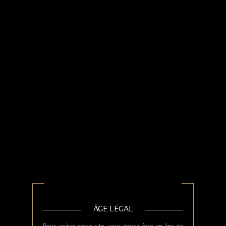
VÉES
LE VIGNOBLE
ÂGE LÉGAL
Pour visiter notre site, vous devez être en âge de