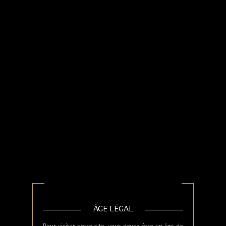
VÉES
LES TARIFS
ÂGE LÉGAL
Pour visiter notre site, vous devez être en âge de