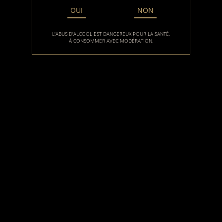
OUI
NON
À PROPOS
L'ABUS D'ALCOOL EST DANGEREUX POUR LA SANTÉ.
À CONSOMMER AVEC MODÉRATION.
Se situant au cœur de la Vallée de la Marne, le Champagne
Laurence Deplaine vous propose une cuvée très fruitée et
toute en fraîcheur, caractéristiques du pinot Meunier.
NOS CUVÉES
Brut Tradition
Cuvée Blanc de Noirs
Cuvée Délice
Cuvée Elle
Rosé de Saignée
CONTACT
13 rue de Jonquery
51700 Cuisles, Champagne-Ardenne